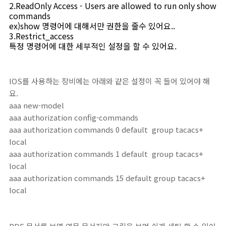
2.ReadOnly Access - Users are allowed to run only show
commands
ex)show 명령어에 대해서만 권한을 줄수 있어요..
3.Restrict_access
특정 명령어에 대한 세부적인 설정을 할 수 있어요.
IOS를 사용하는 장비에는 아래와 같은 설정이 꼭 들어 있어야 해
요.
aaa new-model
aaa authorization config-commands
aaa authorization commands 0 default group tacacs+
local
aaa authorization commands 1 default group tacacs+
local
aaa authorization commands 15 default group tacacs+
local