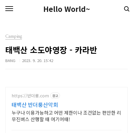
본문 바로가기
Hello World~
Camping
태백산 소도야영장 - 카라반
BANG
2023. 9. 20. 15:42
https://반더룽.com
광고
태백산 반더룽산악회
누구나 이용가능하고 어떤 제한이나 조건없는 편안한 리
무진버스 산행할 때 여기어때!